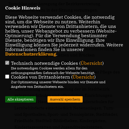
Vorschlag oder Anregung der Bezirksvertretung
Cookie Hinweis
zurückgehen, dazu in der Sitzung vorzutragen.
Diese Webseite verwendet Cookies, die notwendig
sind, um die Webseite zu nutzen. Weiterhin
verwenden wir Dienste von Drittanbietern, die uns
Entscheidungsrechte der Bezirksvertretungen
helfen, unser Webangebot zu verbessern (Website-
Optmierung). Für die Verwendung bestimmter
im Einzelnen
Dienste, benötigen wir Ihre Einwilligung. Ihre
Festlegung der Reihenfolge von Arbeiten zum Um- und
Einwilligung können Sie jederzeit widerrufen. Weitere
Ausbau sowie zur Unterhaltung und Instandsetzung
Informationen finden Sie in unserer
Datenschutzerklärung
.
von Straßen, Wegen, Plätzen und Brücken
einschließlich der Straßenbeleuchtung
Technisch notwendige Cookies (
Übersicht
)
Die notwendigen Cookies werden allein für den
Angelegenheiten des Denkmalschutzes, der Pflege des
ordnungsgemäßen Gebrauch der Webseite benötigt.
Cookies von Drittanbietern (
Übersicht
)
Ortsbildes sowie der Grünpflege
Zur Optimierung unserer Webseite binden wir Dienste und
Angebote von Drittanbietern ein.
Unterhaltung und Ausstattung der im Stadtbezirk
gelegenen Schulen und öffentlichen Einrichtungen
Alle akzeptieren
Auswahl speichern
Grund- und Hauptschulen sowie Sonderschulen für
Lernbehinderte einschließlich Nebenanlagen, Turn-
und Sporthallen, Sport- und Tennisplätze, Stadtbäder,
Friedhöfe, Stadtteil-Bibliotheken, Kindergärten,
Kindertagesstätten und Jugendfreizeitstätten,