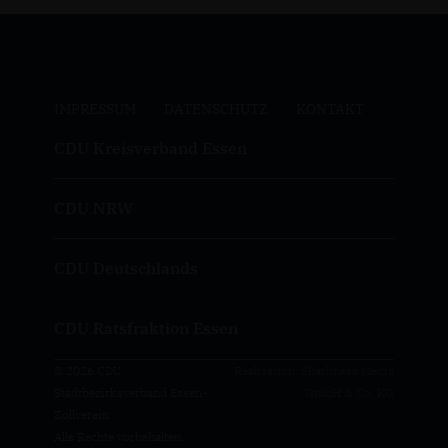
IMPRESSUM
DATENSCHUTZ
KONTAKT
CDU Kreisverband Essen
CDU NRW
CDU Deutschlands
CDU Ratsfraktion Essen
© 2026 CDU
Realisation: Sharkness Media
Stadtbezirksverband Essen-
GmbH & Co. KG
Zollverein
Alle Rechte vorbehalten.